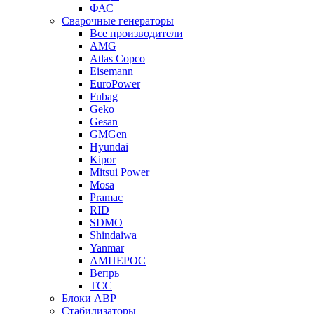
ФАС
Сварочные генераторы
Все производители
AMG
Atlas Copco
Eisemann
EuroPower
Fubag
Geko
Gesan
GMGen
Hyundai
Kipor
Mitsui Power
Mosa
Pramac
RID
SDMO
Shindaiwa
Yanmar
АМПЕРОС
Вепрь
ТСС
Блоки АВР
Стабилизаторы