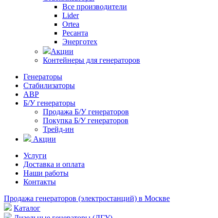
Все производители
Lider
Ortea
Ресанта
Энерготех
Акции
Контейнеры для генераторов
Генераторы
Стабилизаторы
АВР
Б/У генераторы
Продажа Б/У генераторов
Покупка Б/У генераторов
Трейд-ин
Акции
Услуги
Доставка и оплата
Наши работы
Контакты
Продажа генераторов (электростанций) в Москве
Каталог
Дизельные генераторы (ДГУ)