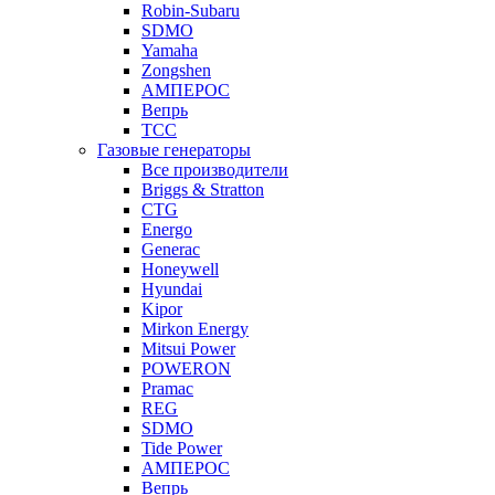
Robin-Subaru
SDMO
Yamaha
Zongshen
АМПЕРОС
Вепрь
ТСС
Газовые генераторы
Все производители
Briggs & Stratton
CTG
Energo
Generac
Honeywell
Hyundai
Kipor
Mirkon Energy
Mitsui Power
POWERON
Pramac
REG
SDMO
Tide Power
АМПЕРОС
Вепрь