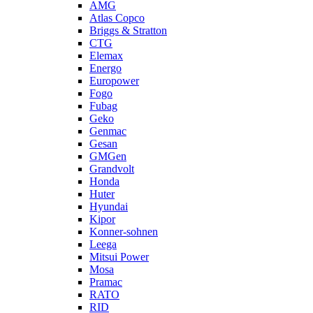
AMG
Atlas Copco
Briggs & Stratton
CTG
Elemax
Energo
Europower
Fogo
Fubag
Geko
Genmac
Gesan
GMGen
Grandvolt
Honda
Huter
Hyundai
Kipor
Konner-sohnen
Leega
Mitsui Power
Mosa
Pramac
RATO
RID