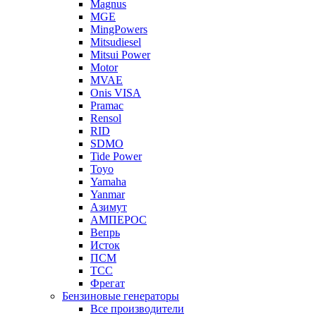
Magnus
MGE
MingPowers
Mitsudiesel
Mitsui Power
Motor
MVAE
Onis VISA
Pramac
Rensol
RID
SDMO
Tide Power
Toyo
Yamaha
Yanmar
Азимут
АМПЕРОС
Вепрь
Исток
ПСМ
ТСС
Фрегат
Бензиновые генераторы
Все производители