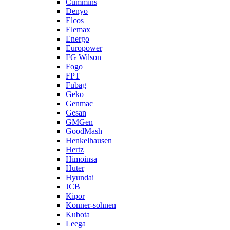
Cummins
Denyo
Elcos
Elemax
Energo
Europower
FG Wilson
Fogo
FPT
Fubag
Geko
Genmac
Gesan
GMGen
GoodMash
Henkelhausen
Hertz
Himoinsa
Huter
Hyundai
JCB
Kipor
Konner-sohnen
Kubota
Leega