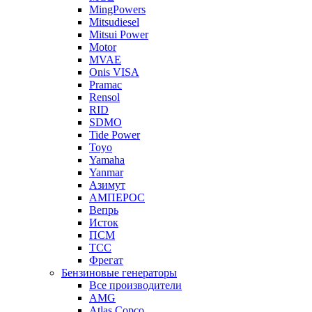
MingPowers
Mitsudiesel
Mitsui Power
Motor
MVAE
Onis VISA
Pramac
Rensol
RID
SDMO
Tide Power
Toyo
Yamaha
Yanmar
Азимут
АМПЕРОС
Вепрь
Исток
ПСМ
ТСС
Фрегат
Бензиновые генераторы
Все производители
AMG
Atlas Copco