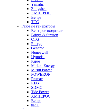
Yamaha
Zongshen
АМПЕРОС
Вепрь
ТСС
Газовые генераторы
Все производители
Briggs & Stratton
CTG
Energo
Generac
Honeywell
Hyundai
Kipor
Mirkon Energy
Mitsui Power
POWERON
Pramac
REG
SDMO
Tide Power
АМПЕРОС
Вепрь
ФАС