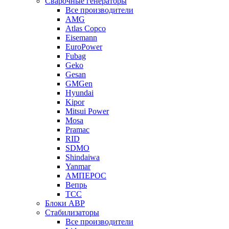
Сварочные генераторы
Все производители
AMG
Atlas Copco
Eisemann
EuroPower
Fubag
Geko
Gesan
GMGen
Hyundai
Kipor
Mitsui Power
Mosa
Pramac
RID
SDMO
Shindaiwa
Yanmar
АМПЕРОС
Вепрь
ТСС
Блоки АВР
Стабилизаторы
Все производители