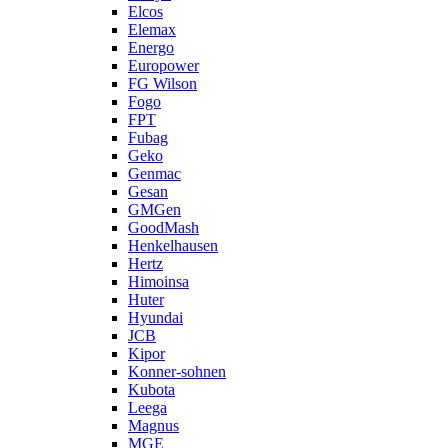
Elcos
Elemax
Energo
Europower
FG Wilson
Fogo
FPT
Fubag
Geko
Genmac
Gesan
GMGen
GoodMash
Henkelhausen
Hertz
Himoinsa
Huter
Hyundai
JCB
Kipor
Konner-sohnen
Kubota
Leega
Magnus
MGE