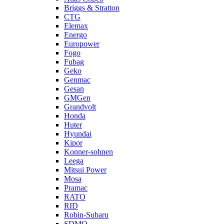
Briggs & Stratton
CTG
Elemax
Energo
Europower
Fogo
Fubag
Geko
Genmac
Gesan
GMGen
Grandvolt
Honda
Huter
Hyundai
Kipor
Konner-sohnen
Leega
Mitsui Power
Mosa
Pramac
RATO
RID
Robin-Subaru
SDMO