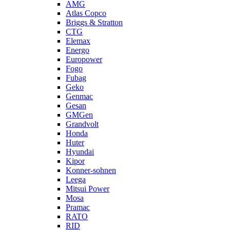
AMG
Atlas Copco
Briggs & Stratton
CTG
Elemax
Energo
Europower
Fogo
Fubag
Geko
Genmac
Gesan
GMGen
Grandvolt
Honda
Huter
Hyundai
Kipor
Konner-sohnen
Leega
Mitsui Power
Mosa
Pramac
RATO
RID