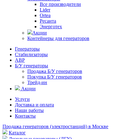
Все производители
Lider
Ortea
Ресанта
Энерготех
Акции
Контейнеры для генераторов
Генераторы
Стабилизаторы
АВР
Б/У генераторы
Продажа Б/У генераторов
Покупка Б/У генераторов
Трейд-ин
Акции
Услуги
Доставка и оплата
Наши работы
Контакты
Продажа генераторов (электростанций) в Москве
Каталог
Дизельные генераторы (ДГУ)