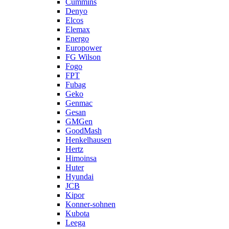
Cummins
Denyo
Elcos
Elemax
Energo
Europower
FG Wilson
Fogo
FPT
Fubag
Geko
Genmac
Gesan
GMGen
GoodMash
Henkelhausen
Hertz
Himoinsa
Huter
Hyundai
JCB
Kipor
Konner-sohnen
Kubota
Leega