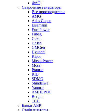
ФАС
Сварочные генераторы
Все производители
AMG
Atlas Copco
Eisemann
EuroPower
Fubag
Geko
Gesan
GMGen
Hyundai
Kipor
Mitsui Power
Mosa
Pramac
RID
SDMO
Shindaiwa
Yanmar
АМПЕРОС
Вепрь
ТСС
Блоки АВР
Стабилизаторы