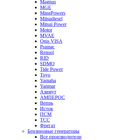
Magnus
MGE
MingPowers
Mitsudiesel
Mitsui Power
Motor
MVAE
Onis VISA
Pramac
Rensol
RID
SDMO
Tide Power
Toyo
Yamaha
Yanmar
Азимут
АМПЕРОС
Вепрь
Исток
ПСМ
ТСС
Фрегат
Бензиновые генераторы
Все производители