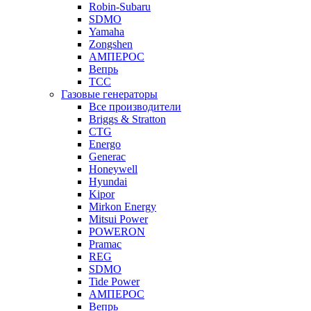
Robin-Subaru
SDMO
Yamaha
Zongshen
АМПЕРОС
Вепрь
ТСС
Газовые генераторы
Все производители
Briggs & Stratton
CTG
Energo
Generac
Honeywell
Hyundai
Kipor
Mirkon Energy
Mitsui Power
POWERON
Pramac
REG
SDMO
Tide Power
АМПЕРОС
Вепрь