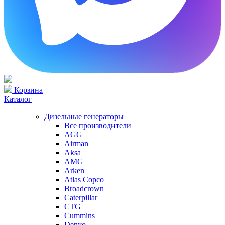
Корзина
Каталог
Дизельные генераторы
Все производители
AGG
Airman
Aksa
AMG
Arken
Atlas Copco
Broadcrown
Caterpillar
CTG
Cummins
Denyo