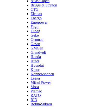
Atlas Copco
Briggs & Stratton
CTG
Elemax
Energo
Europower
Fogo
Fubag
Geko
Genmac
Gesan
GMGen
Grandvolt
Honda
Huter
Hyundai
Kipor
Konner-sohnen
Leega
Mitsui Power
Mosa
Pramac
RATO
RID
Robin-Subaru