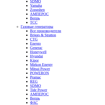
SDMO
Yamaha
Zongshen
АМПЕРОС
Вепрь
ТСС
Газовые генераторы
Все производители
Briggs & Stratton
CTG
Energo
Generac
Honeywell
Hyundai
Kipor
Mirkon Energy
Mitsui Power
POWERON
Pramac
REG
SDMO
Tide Power
АМПЕРОС
Вепрь
ФАС