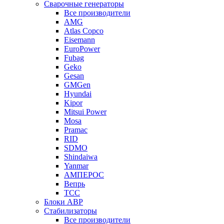
Сварочные генераторы
Все производители
AMG
Atlas Copco
Eisemann
EuroPower
Fubag
Geko
Gesan
GMGen
Hyundai
Kipor
Mitsui Power
Mosa
Pramac
RID
SDMO
Shindaiwa
Yanmar
АМПЕРОС
Вепрь
ТСС
Блоки АВР
Стабилизаторы
Все производители