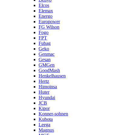
Elcos
Elemax
Energo
Europower
FG Wilson
Fogo
FPT
Fubag
Geko
Genmac
Gesan
GMGen
GoodMash
Henkelhausen
Hertz
Himoinsa
Huter
Hyundai
JCB
Kipor
Konner-sohnen
Kubota
Leega
Magnus