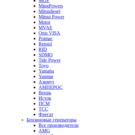
MGE
MingPowers
Mitsudiesel
Mitsui Power
Motor
MVAE
Onis VISA
Pramac
Rensol
RID
SDMO
Tide Power
Toyo
Yamaha
Yanmar
Азимут
АМПЕРОС
Вепрь
Исток
ПСМ
ТСС
Фрегат
Бензиновые генераторы
Все производители
AMG