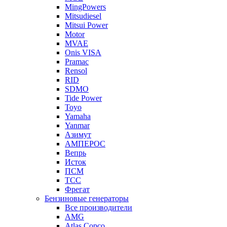
MingPowers
Mitsudiesel
Mitsui Power
Motor
MVAE
Onis VISA
Pramac
Rensol
RID
SDMO
Tide Power
Toyo
Yamaha
Yanmar
Азимут
АМПЕРОС
Вепрь
Исток
ПСМ
ТСС
Фрегат
Бензиновые генераторы
Все производители
AMG
Atlas Copco