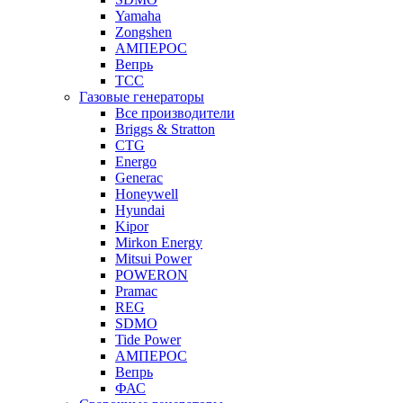
Yamaha
Zongshen
АМПЕРОС
Вепрь
ТСС
Газовые генераторы
Все производители
Briggs & Stratton
CTG
Energo
Generac
Honeywell
Hyundai
Kipor
Mirkon Energy
Mitsui Power
POWERON
Pramac
REG
SDMO
Tide Power
АМПЕРОС
Вепрь
ФАС