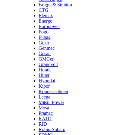
Briggs & Stratton
CTG
Elemax
Energo
Europower
Fogo
Fubag
Geko
Genmac
Gesan
GMGen
Grandvolt
Honda
Huter
Hyundai
Kipor
Konner-sohnen
Leega
Mitsui Power
Mosa
Pramac
RATO
RID
Robin-Subaru
SDMO