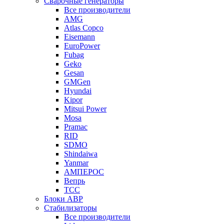
Сварочные генераторы
Все производители
AMG
Atlas Copco
Eisemann
EuroPower
Fubag
Geko
Gesan
GMGen
Hyundai
Kipor
Mitsui Power
Mosa
Pramac
RID
SDMO
Shindaiwa
Yanmar
АМПЕРОС
Вепрь
ТСС
Блоки АВР
Стабилизаторы
Все производители