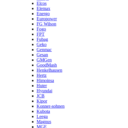
Elcos
Elemax
Energo
Europower
FG Wilson
Fogo
FPT
Fubag
Geko
Genmac
Gesan
GMGen
GoodMash
Henkelhausen
Hertz
Himoinsa
Huter
Hyundai
JCB
Kipor
Konner-sohnen
Kubota
Leega
Magnus
MGE