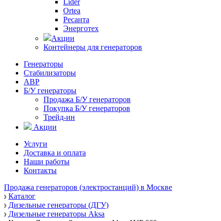
Lider
Ortea
Ресанта
Энерготех
Акции
Контейнеры для генераторов
Генераторы
Стабилизаторы
АВР
Б/У генераторы
Продажа Б/У генераторов
Покупка Б/У генераторов
Трейд-ин
Акции
Услуги
Доставка и оплата
Наши работы
Контакты
Продажа генераторов (электростанций) в Москве
Каталог
Дизельные генераторы (ДГУ)
Дизельные генераторы Aksa