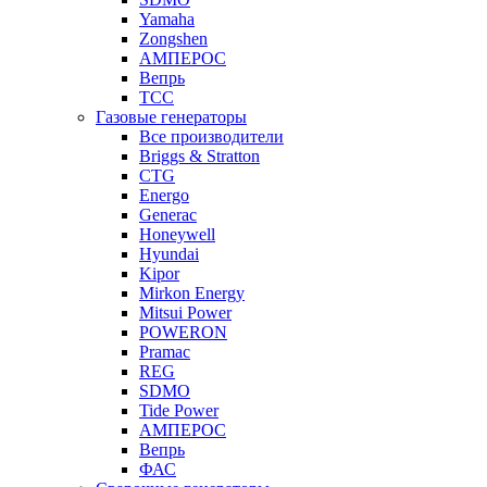
Yamaha
Zongshen
АМПЕРОС
Вепрь
ТСС
Газовые генераторы
Все производители
Briggs & Stratton
CTG
Energo
Generac
Honeywell
Hyundai
Kipor
Mirkon Energy
Mitsui Power
POWERON
Pramac
REG
SDMO
Tide Power
АМПЕРОС
Вепрь
ФАС