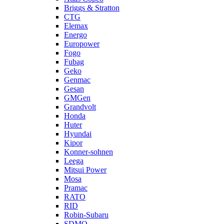
Briggs & Stratton
CTG
Elemax
Energo
Europower
Fogo
Fubag
Geko
Genmac
Gesan
GMGen
Grandvolt
Honda
Huter
Hyundai
Kipor
Konner-sohnen
Leega
Mitsui Power
Mosa
Pramac
RATO
RID
Robin-Subaru
SDMO