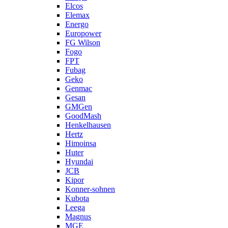
Elcos
Elemax
Energo
Europower
FG Wilson
Fogo
FPT
Fubag
Geko
Genmac
Gesan
GMGen
GoodMash
Henkelhausen
Hertz
Himoinsa
Huter
Hyundai
JCB
Kipor
Konner-sohnen
Kubota
Leega
Magnus
MGE