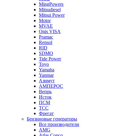
MingPowers
Mitsudiesel
Mitsui Power
Motor
MVAE
Onis VISA
Pramac
Rensol
RID
SDMO
Tide Power
Toyo
Yamaha
Yanmar
Азимут
АМПЕРОС
Вепрь
Исток
ПСМ
ТСС
Фрегат
Бензиновые генераторы
Все производители
AMG
Atlas Copco