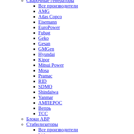
Сварочные генераторы
Все производители
AMG
Atlas Copco
Eisemann
EuroPower
Fubag
Geko
Gesan
GMGen
Hyundai
Kipor
Mitsui Power
Mosa
Pramac
RID
SDMO
Shindaiwa
Yanmar
АМПЕРОС
Вепрь
ТСС
Блоки АВР
Стабилизаторы
Все производители