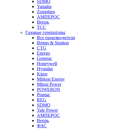
SDMO
Yamaha
Zongshen
АМПЕРОС
Вепрь
ТСС
Газовые генераторы
Все производители
Briggs & Stratton
CTG
Energo
Generac
Honeywell
Hyundai
Kipor
Mirkon Energy
Mitsui Power
POWERON
Pramac
REG
SDMO
Tide Power
АМПЕРОС
Вепрь
ФАС