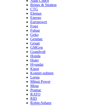
Atlas Copco
Briggs & Stratton
CTG
Elemax
Energo
Europower
Fogo
Fubag
Geko
Genmac
Gesan
GMGen
Grandvolt
Honda
Huter
Hyundai
Kipor
Konner-sohnen
Leega
Mitsui Power
Mosa
Pramac
RATO
RID
Robin-Subaru