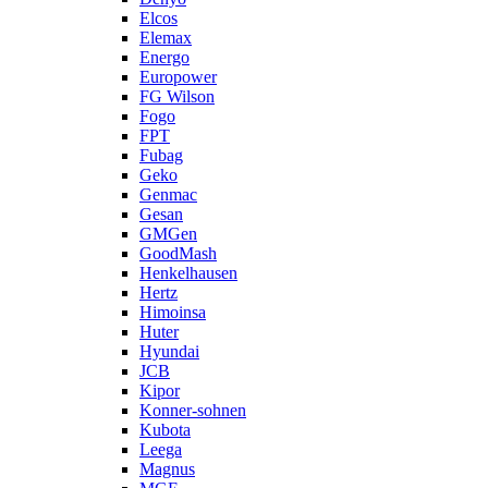
Elcos
Elemax
Energo
Europower
FG Wilson
Fogo
FPT
Fubag
Geko
Genmac
Gesan
GMGen
GoodMash
Henkelhausen
Hertz
Himoinsa
Huter
Hyundai
JCB
Kipor
Konner-sohnen
Kubota
Leega
Magnus