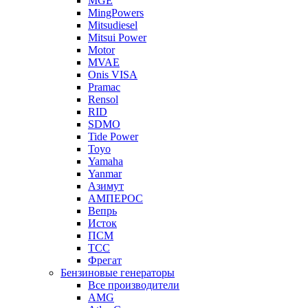
MGE
MingPowers
Mitsudiesel
Mitsui Power
Motor
MVAE
Onis VISA
Pramac
Rensol
RID
SDMO
Tide Power
Toyo
Yamaha
Yanmar
Азимут
АМПЕРОС
Вепрь
Исток
ПСМ
ТСС
Фрегат
Бензиновые генераторы
Все производители
AMG