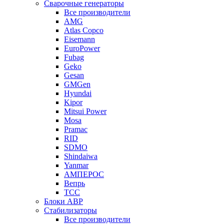
Сварочные генераторы
Все производители
AMG
Atlas Copco
Eisemann
EuroPower
Fubag
Geko
Gesan
GMGen
Hyundai
Kipor
Mitsui Power
Mosa
Pramac
RID
SDMO
Shindaiwa
Yanmar
АМПЕРОС
Вепрь
ТСС
Блоки АВР
Стабилизаторы
Все производители