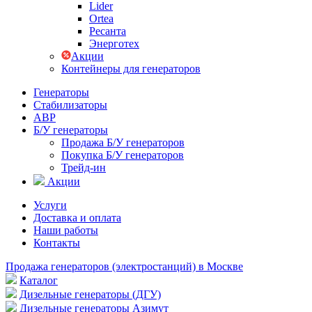
Lider
Ortea
Ресанта
Энерготех
Акции
Контейнеры для генераторов
Генераторы
Стабилизаторы
АВР
Б/У генераторы
Продажа Б/У генераторов
Покупка Б/У генераторов
Трейд-ин
Акции
Услуги
Доставка и оплата
Наши работы
Контакты
Продажа генераторов (электростанций) в Москве
Каталог
Дизельные генераторы (ДГУ)
Дизельные генераторы Азимут