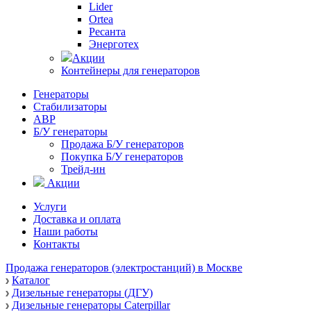
Lider
Ortea
Ресанта
Энерготех
Акции
Контейнеры для генераторов
Генераторы
Стабилизаторы
АВР
Б/У генераторы
Продажа Б/У генераторов
Покупка Б/У генераторов
Трейд-ин
Акции
Услуги
Доставка и оплата
Наши работы
Контакты
Продажа генераторов (электростанций) в Москве
Каталог
Дизельные генераторы (ДГУ)
Дизельные генераторы Caterpillar