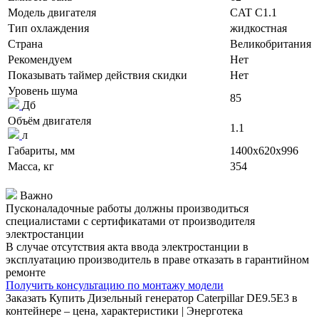
Модель двигателя
CAT C1.1
Тип охлаждения
жидкостная
Страна
Великобритания
Рекомендуем
Нет
Показывать таймер действия скидки
Нет
Уровень шума
85
Дб
Объём двигателя
1.1
л
Габариты, мм
1400x620x996
Масса, кг
354
Важно
Пусконаладочные работы должны производиться
специалистами с сертификатами от производителя
электростанции
В случае отсутствия акта ввода электростанции в
эксплуатацию производитель в праве отказать в гарантийном
ремонте
Получить консультацию по монтажу модели
Заказать
Купить Дизельный генератор Caterpillar DE9.5E3 в
контейнере – цена, характеристики | Энерготека