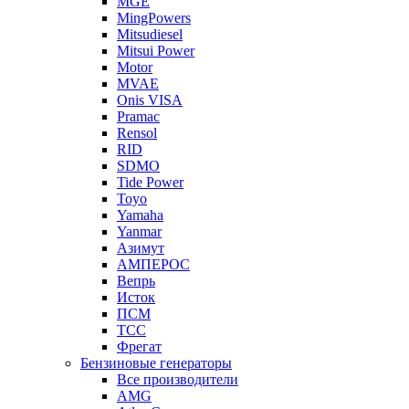
MGE
MingPowers
Mitsudiesel
Mitsui Power
Motor
MVAE
Onis VISA
Pramac
Rensol
RID
SDMO
Tide Power
Toyo
Yamaha
Yanmar
Азимут
АМПЕРОС
Вепрь
Исток
ПСМ
ТСС
Фрегат
Бензиновые генераторы
Все производители
AMG