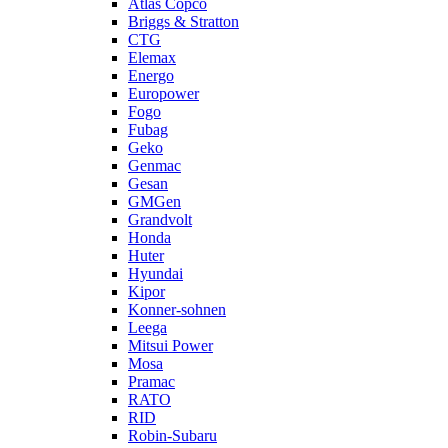
Atlas Copco
Briggs & Stratton
CTG
Elemax
Energo
Europower
Fogo
Fubag
Geko
Genmac
Gesan
GMGen
Grandvolt
Honda
Huter
Hyundai
Kipor
Konner-sohnen
Leega
Mitsui Power
Mosa
Pramac
RATO
RID
Robin-Subaru