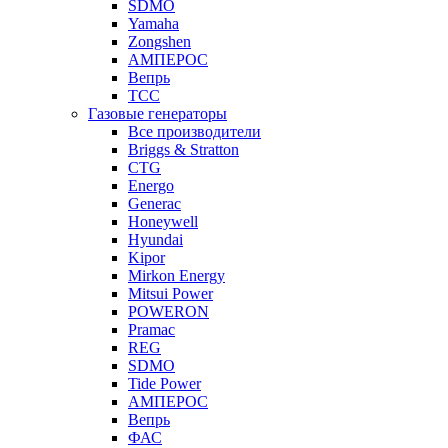
SDMO
Yamaha
Zongshen
АМПЕРОС
Вепрь
ТСС
Газовые генераторы
Все производители
Briggs & Stratton
CTG
Energo
Generac
Honeywell
Hyundai
Kipor
Mirkon Energy
Mitsui Power
POWERON
Pramac
REG
SDMO
Tide Power
АМПЕРОС
Вепрь
ФАС