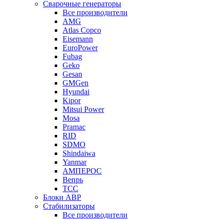
Сварочные генераторы
Все производители
AMG
Atlas Copco
Eisemann
EuroPower
Fubag
Geko
Gesan
GMGen
Hyundai
Kipor
Mitsui Power
Mosa
Pramac
RID
SDMO
Shindaiwa
Yanmar
АМПЕРОС
Вепрь
ТСС
Блоки АВР
Стабилизаторы
Все производители