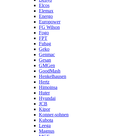
Elcos
Elemax
Energo
Europower
FG Wilson
Fogo
FPT
Fubag
Geko
Genmac
Gesan
GMGen
GoodMash
Henkelhausen
Hertz
Himoinsa
Huter
Hyundai
JCB
Kipor
Konner-sohnen
Kubota
Leega
Magnus