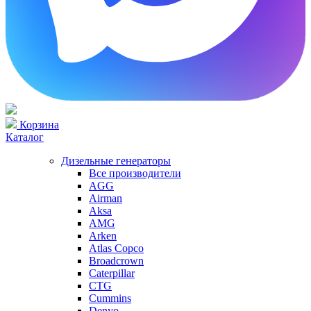
Корзина
Каталог
Дизельные генераторы
Все производители
AGG
Airman
Aksa
AMG
Arken
Atlas Copco
Broadcrown
Caterpillar
CTG
Cummins
Denyo