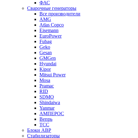
ФАС
Сварочные генераторы
Все производители
AMG
Atlas Copco
Eisemann
EuroPower
Fubag
Geko
Gesan
GMGen
Hyundai
Kipor
Mitsui Power
Mosa
Pramac
RID
SDMO
Shindaiwa
Yanmar
АМПЕРОС
Вепрь
ТСС
Блоки АВР
Стабилизаторы