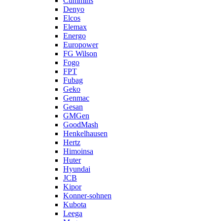
Cummins
Denyo
Elcos
Elemax
Energo
Europower
FG Wilson
Fogo
FPT
Fubag
Geko
Genmac
Gesan
GMGen
GoodMash
Henkelhausen
Hertz
Himoinsa
Huter
Hyundai
JCB
Kipor
Konner-sohnen
Kubota
Leega