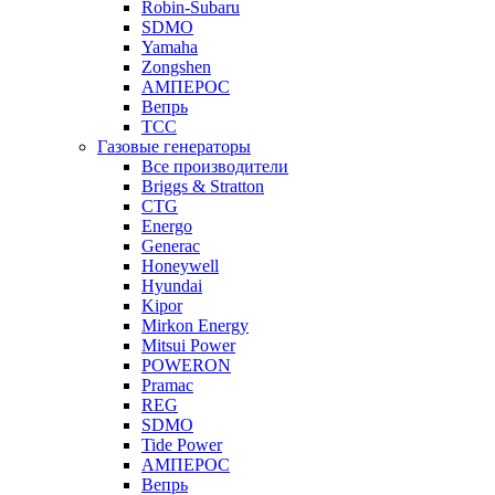
Robin-Subaru
SDMO
Yamaha
Zongshen
АМПЕРОС
Вепрь
ТСС
Газовые генераторы
Все производители
Briggs & Stratton
CTG
Energo
Generac
Honeywell
Hyundai
Kipor
Mirkon Energy
Mitsui Power
POWERON
Pramac
REG
SDMO
Tide Power
АМПЕРОС
Вепрь