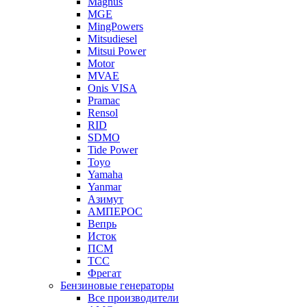
Magnus
MGE
MingPowers
Mitsudiesel
Mitsui Power
Motor
MVAE
Onis VISA
Pramac
Rensol
RID
SDMO
Tide Power
Toyo
Yamaha
Yanmar
Азимут
АМПЕРОС
Вепрь
Исток
ПСМ
ТСС
Фрегат
Бензиновые генераторы
Все производители