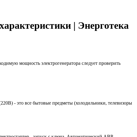
 характеристики | Энерготека
бходимую мощность электрогенератора следует проверить
 (220В) - это все бытовые предметы (холодильники, телевизоры
лектростартер - запуск с ключа. Автоматический АВР -