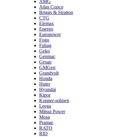
AMG
Atlas Copco
Briggs & Stratton
CTG
Elemax
Energo
Europower
Fogo
Fubag
Geko
Genmac
Gesan
GMGen
Grandvolt
Honda
Huter
Hyundai
Kipor
Konner-sohnen
Leega
Mitsui Power
Mosa
Pramac
RATO
RID