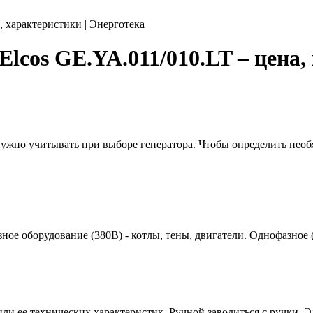
, характеристики | Энерготека
lcos GE.YA.011/010.LT – цена,
 нужно учитывать при выборе генератора. Чтобы определить нео
азное оборудование (380В) - котлы, тены, двигатели. Однофазное
или ее технических характеристик. Ручной заводиться с ручки. Э