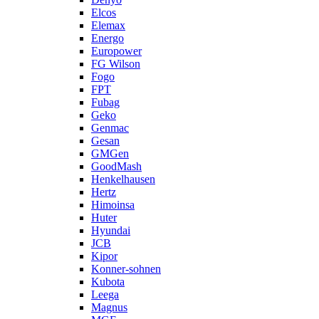
Elcos
Elemax
Energo
Europower
FG Wilson
Fogo
FPT
Fubag
Geko
Genmac
Gesan
GMGen
GoodMash
Henkelhausen
Hertz
Himoinsa
Huter
Hyundai
JCB
Kipor
Konner-sohnen
Kubota
Leega
Magnus