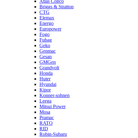
Atlas Copco
Briggs & Stratton
CTG
Elemax
Energo
Europower
Fogo
Fubag
Geko
Genmac
Gesan
GMGen
Grandvolt
Honda
Huter
Hyundai
Kipor
Konner-sohnen
Leega
Mitsui Power
Mosa
Pramac
RATO
RID
Robin-Subaru