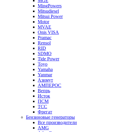
MGE
MingPowers
Mitsudiesel
Mitsui Power
Motor
MVAE
Onis VISA
Pramac
Rensol
RID
SDMO
Tide Power
Toyo
Yamaha
Yanmar
Азимут
АМПЕРОС
Вепрь
Исток
ПСМ
ТСС
Фрегат
Бензиновые генераторы
Все производители
AMG