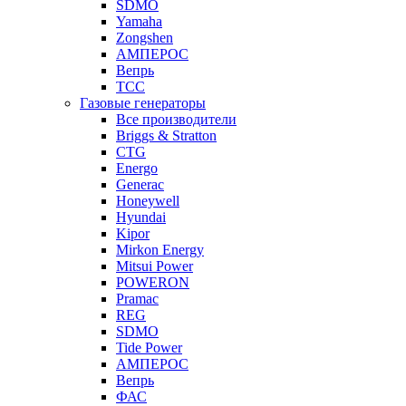
SDMO
Yamaha
Zongshen
АМПЕРОС
Вепрь
ТСС
Газовые генераторы
Все производители
Briggs & Stratton
CTG
Energo
Generac
Honeywell
Hyundai
Kipor
Mirkon Energy
Mitsui Power
POWERON
Pramac
REG
SDMO
Tide Power
АМПЕРОС
Вепрь
ФАС