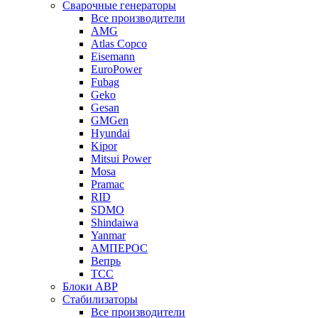
Сварочные генераторы
Все производители
AMG
Atlas Copco
Eisemann
EuroPower
Fubag
Geko
Gesan
GMGen
Hyundai
Kipor
Mitsui Power
Mosa
Pramac
RID
SDMO
Shindaiwa
Yanmar
АМПЕРОС
Вепрь
ТСС
Блоки АВР
Стабилизаторы
Все производители