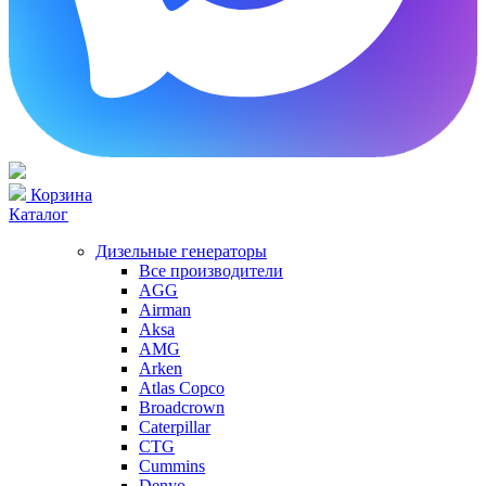
Корзина
Каталог
Дизельные генераторы
Все производители
AGG
Airman
Aksa
AMG
Arken
Atlas Copco
Broadcrown
Caterpillar
CTG
Cummins
Denyo