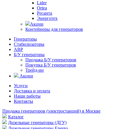
Lider
Ortea
Ресанта
Энерготех
Акции
Контейнеры для генераторов
Генераторы
Стабилизаторы
АВР
Б/У генераторы
Продажа Б/У генераторов
Покупка Б/У генераторов
Трейд-ин
Акции
Услуги
Доставка и оплата
Наши работы
Контакты
Продажа генераторов (электростанций) в Москве
Каталог
Дизельные генераторы (ДГУ)
Дизельные генераторы Energo