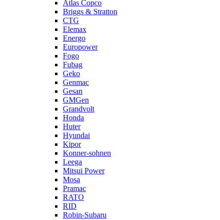
Atlas Copco
Briggs & Stratton
CTG
Elemax
Energo
Europower
Fogo
Fubag
Geko
Genmac
Gesan
GMGen
Grandvolt
Honda
Huter
Hyundai
Kipor
Konner-sohnen
Leega
Mitsui Power
Mosa
Pramac
RATO
RID
Robin-Subaru