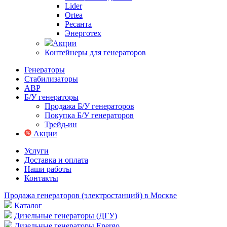
Lider
Ortea
Ресанта
Энерготех
Акции
Контейнеры для генераторов
Генераторы
Стабилизаторы
АВР
Б/У генераторы
Продажа Б/У генераторов
Покупка Б/У генераторов
Трейд-ин
Акции
Услуги
Доставка и оплата
Наши работы
Контакты
Продажа генераторов (электростанций) в Москве
Каталог
Дизельные генераторы (ДГУ)
Дизельные генераторы Energo