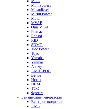
MGE
MingPowers
Mitsudiesel
Mitsui Power
Motor
MVAE
Onis VISA
Pramac
Rensol
RID
SDMO
Tide Power
Toyo
Yamaha
Yanmar
Азимут
АМПЕРОС
Вепрь
Исток
ПСМ
ТСС
Фрегат
Бензиновые генераторы
Все производители
AMG