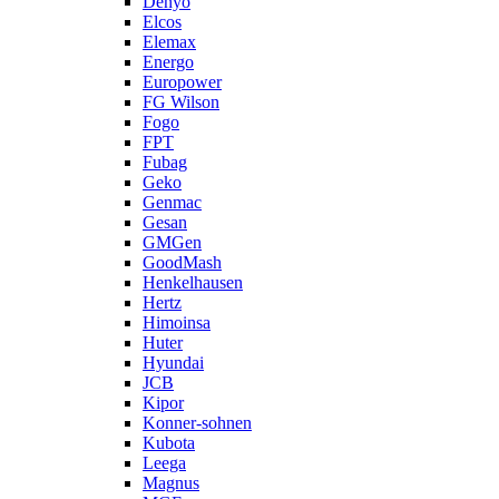
Denyo
Elcos
Elemax
Energo
Europower
FG Wilson
Fogo
FPT
Fubag
Geko
Genmac
Gesan
GMGen
GoodMash
Henkelhausen
Hertz
Himoinsa
Huter
Hyundai
JCB
Kipor
Konner-sohnen
Kubota
Leega
Magnus