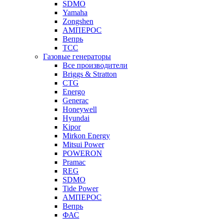
SDMO
Yamaha
Zongshen
АМПЕРОС
Вепрь
ТСС
Газовые генераторы
Все производители
Briggs & Stratton
CTG
Energo
Generac
Honeywell
Hyundai
Kipor
Mirkon Energy
Mitsui Power
POWERON
Pramac
REG
SDMO
Tide Power
АМПЕРОС
Вепрь
ФАС