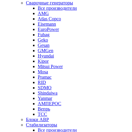
Сварочные генераторы
Все производители
AMG
Atlas Copco
Eisemann
EuroPower
Fubag
Geko
Gesan
GMGen
Hyundai
Kipor
Mitsui Power
Mosa
Pramac
RID
SDMO
Shindaiwa
Yanmar
АМПЕРОС
Вепрь
ТСС
Блоки АВР
Стабилизаторы
Все производители