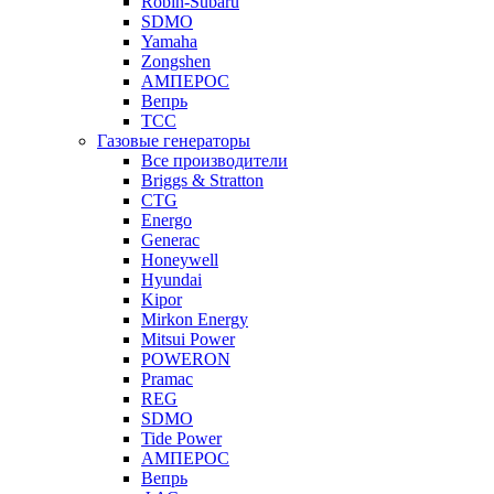
Robin-Subaru
SDMO
Yamaha
Zongshen
АМПЕРОС
Вепрь
ТСС
Газовые генераторы
Все производители
Briggs & Stratton
CTG
Energo
Generac
Honeywell
Hyundai
Kipor
Mirkon Energy
Mitsui Power
POWERON
Pramac
REG
SDMO
Tide Power
АМПЕРОС
Вепрь