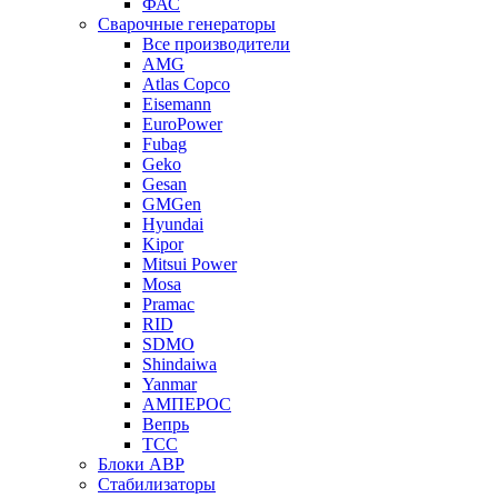
ФАС
Сварочные генераторы
Все производители
AMG
Atlas Copco
Eisemann
EuroPower
Fubag
Geko
Gesan
GMGen
Hyundai
Kipor
Mitsui Power
Mosa
Pramac
RID
SDMO
Shindaiwa
Yanmar
АМПЕРОС
Вепрь
ТСС
Блоки АВР
Стабилизаторы