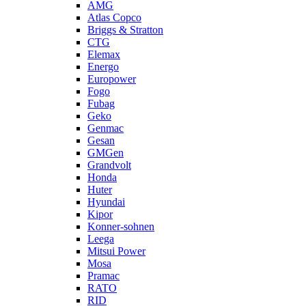
AMG
Atlas Copco
Briggs & Stratton
CTG
Elemax
Energo
Europower
Fogo
Fubag
Geko
Genmac
Gesan
GMGen
Grandvolt
Honda
Huter
Hyundai
Kipor
Konner-sohnen
Leega
Mitsui Power
Mosa
Pramac
RATO
RID