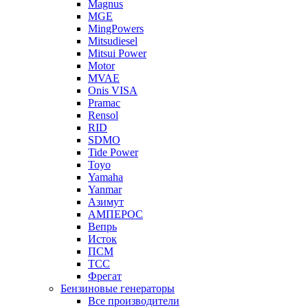
Magnus
MGE
MingPowers
Mitsudiesel
Mitsui Power
Motor
MVAE
Onis VISA
Pramac
Rensol
RID
SDMO
Tide Power
Toyo
Yamaha
Yanmar
Азимут
АМПЕРОС
Вепрь
Исток
ПСМ
ТСС
Фрегат
Бензиновые генераторы
Все производители