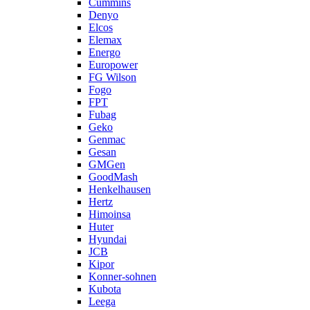
Cummins
Denyo
Elcos
Elemax
Energo
Europower
FG Wilson
Fogo
FPT
Fubag
Geko
Genmac
Gesan
GMGen
GoodMash
Henkelhausen
Hertz
Himoinsa
Huter
Hyundai
JCB
Kipor
Konner-sohnen
Kubota
Leega