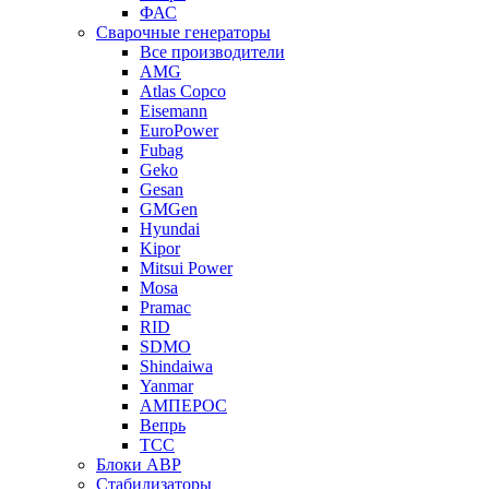
ФАС
Сварочные генераторы
Все производители
AMG
Atlas Copco
Eisemann
EuroPower
Fubag
Geko
Gesan
GMGen
Hyundai
Kipor
Mitsui Power
Mosa
Pramac
RID
SDMO
Shindaiwa
Yanmar
АМПЕРОС
Вепрь
ТСС
Блоки АВР
Стабилизаторы