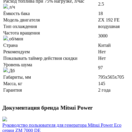
Расход топлива при 75% нагрузке, л/час
2.5
л/ч
Ёмкость бака
18
Модель двигателя
ZX 192 FE
Тип охлаждения
воздушная
Частота вращения
3000
об/мин
Страна
Китай
Рекомендуем
Нет
Показывать таймер действия скидки
Нет
Уровень шума
97
Дб
Габариты, мм
795x565x705
Масса, кг
145
Гарантия
2 года
Документация бренда Mitsui Power
Руководство пользователя для генератора Mitsui Power Eco
серии ZM 7000 DE