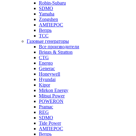
Robin-Subaru
SDMO
Yamaha
Zongshen
АМПЕРОС
Вепрь
ТСС
Газовые генераторы
Все производители
Briggs & Stratton
CTG
Energo
Generac
Honeywell
Hyundai
Kipor
Mirkon Energy
Mitsui Power
POWERON
Pramac
REG
SDMO
Tide Power
АМПЕРОС
Вепрь