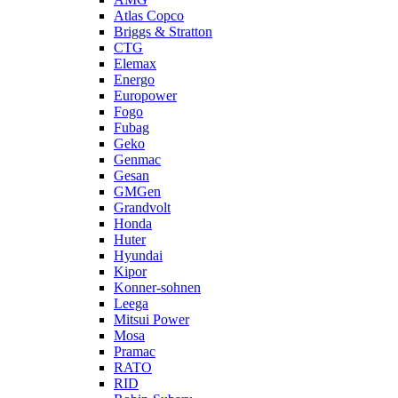
Atlas Copco
Briggs & Stratton
CTG
Elemax
Energo
Europower
Fogo
Fubag
Geko
Genmac
Gesan
GMGen
Grandvolt
Honda
Huter
Hyundai
Kipor
Konner-sohnen
Leega
Mitsui Power
Mosa
Pramac
RATO
RID