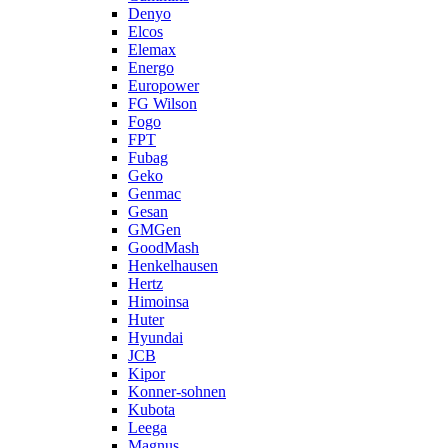
Denyo
Elcos
Elemax
Energo
Europower
FG Wilson
Fogo
FPT
Fubag
Geko
Genmac
Gesan
GMGen
GoodMash
Henkelhausen
Hertz
Himoinsa
Huter
Hyundai
JCB
Kipor
Konner-sohnen
Kubota
Leega
Magnus