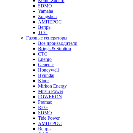
Robin-Subaru
SDMO
Yamaha
Zongshen
АМПЕРОС
Вепрь
ТСС
Газовые генераторы
Все производители
Briggs & Stratton
CTG
Energo
Generac
Honeywell
Hyundai
Kipor
Mirkon Energy
Mitsui Power
POWERON
Pramac
REG
SDMO
Tide Power
АМПЕРОС
Вепрь