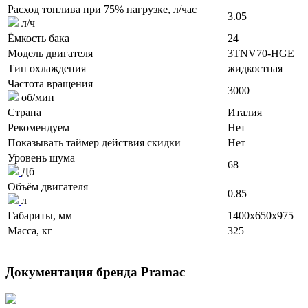
Расход топлива при 75% нагрузке, л/час
3.05
л/ч
Ёмкость бака
24
Модель двигателя
3TNV70-HGE
Тип охлаждения
жидкостная
Частота вращения
3000
об/мин
Страна
Италия
Рекомендуем
Нет
Показывать таймер действия скидки
Нет
Уровень шума
68
Дб
Объём двигателя
0.85
л
Габариты, мм
1400x650x975
Масса, кг
325
Документация бренда Pramac