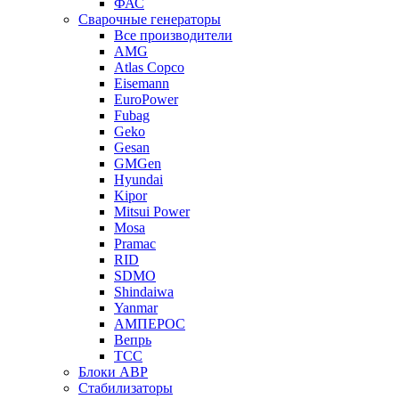
ФАС
Сварочные генераторы
Все производители
AMG
Atlas Copco
Eisemann
EuroPower
Fubag
Geko
Gesan
GMGen
Hyundai
Kipor
Mitsui Power
Mosa
Pramac
RID
SDMO
Shindaiwa
Yanmar
АМПЕРОС
Вепрь
ТСС
Блоки АВР
Стабилизаторы