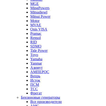
MGE
MingPowers
Mitsudiesel
Mitsui Power
Motor
MVAE
Onis VISA
Pramac
Rensol
RID
SDMO
Tide Power
Toyo
Yamaha
Yanmar
Азимут
АМПЕРОС
Вепрь
Исток
ПСМ
ТСС
Фрегат
Бензиновые генераторы
Все производители
AMG