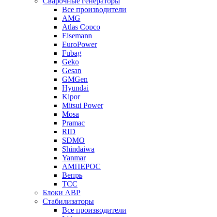
Сварочные генераторы
Все производители
AMG
Atlas Copco
Eisemann
EuroPower
Fubag
Geko
Gesan
GMGen
Hyundai
Kipor
Mitsui Power
Mosa
Pramac
RID
SDMO
Shindaiwa
Yanmar
АМПЕРОС
Вепрь
ТСС
Блоки АВР
Стабилизаторы
Все производители