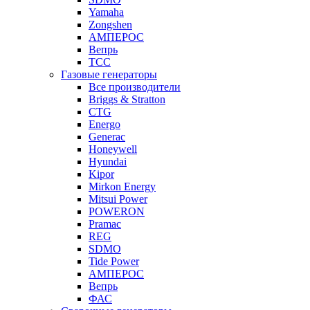
Yamaha
Zongshen
АМПЕРОС
Вепрь
ТСС
Газовые генераторы
Все производители
Briggs & Stratton
CTG
Energo
Generac
Honeywell
Hyundai
Kipor
Mirkon Energy
Mitsui Power
POWERON
Pramac
REG
SDMO
Tide Power
АМПЕРОС
Вепрь
ФАС