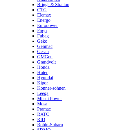
Briggs & Stratton
CTG
Elemax
Energo
Europower
Fogo
Fubag
Geko
Genmac
Gesan
GMGen
Grandvolt
Honda
Huter
Hyundai
Kipor
Konner-sohnen
Leega
Mitsui Power
Mosa
Pramac
RATO
RID
Robin-Subaru
SDMO