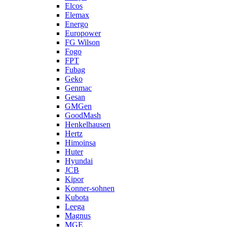
Elcos
Elemax
Energo
Europower
FG Wilson
Fogo
FPT
Fubag
Geko
Genmac
Gesan
GMGen
GoodMash
Henkelhausen
Hertz
Himoinsa
Huter
Hyundai
JCB
Kipor
Konner-sohnen
Kubota
Leega
Magnus
MGE