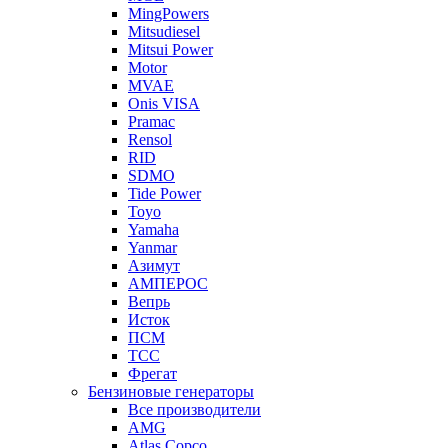
MingPowers
Mitsudiesel
Mitsui Power
Motor
MVAE
Onis VISA
Pramac
Rensol
RID
SDMO
Tide Power
Toyo
Yamaha
Yanmar
Азимут
АМПЕРОС
Вепрь
Исток
ПСМ
ТСС
Фрегат
Бензиновые генераторы
Все производители
AMG
Atlas Copco