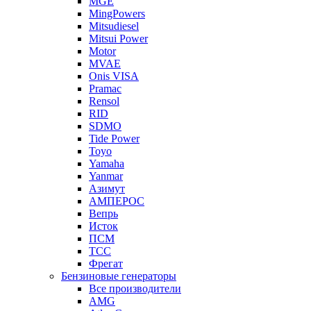
MGE
MingPowers
Mitsudiesel
Mitsui Power
Motor
MVAE
Onis VISA
Pramac
Rensol
RID
SDMO
Tide Power
Toyo
Yamaha
Yanmar
Азимут
АМПЕРОС
Вепрь
Исток
ПСМ
ТСС
Фрегат
Бензиновые генераторы
Все производители
AMG