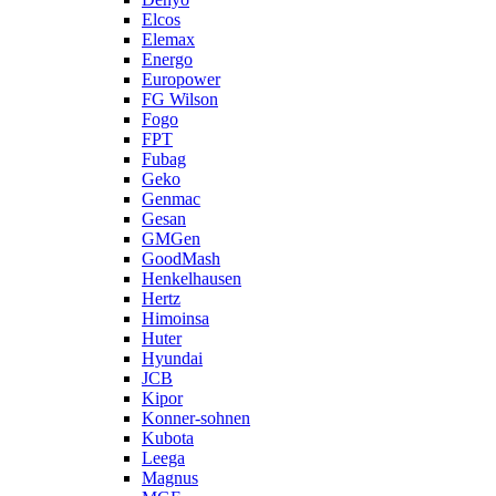
Elcos
Elemax
Energo
Europower
FG Wilson
Fogo
FPT
Fubag
Geko
Genmac
Gesan
GMGen
GoodMash
Henkelhausen
Hertz
Himoinsa
Huter
Hyundai
JCB
Kipor
Konner-sohnen
Kubota
Leega
Magnus