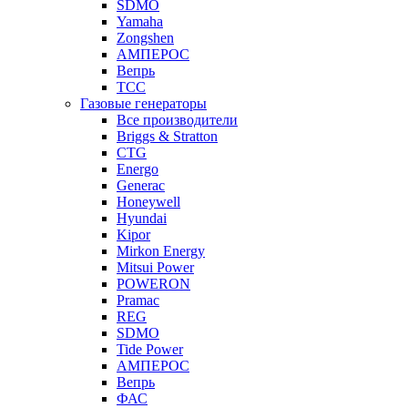
SDMO
Yamaha
Zongshen
АМПЕРОС
Вепрь
ТСС
Газовые генераторы
Все производители
Briggs & Stratton
CTG
Energo
Generac
Honeywell
Hyundai
Kipor
Mirkon Energy
Mitsui Power
POWERON
Pramac
REG
SDMO
Tide Power
АМПЕРОС
Вепрь
ФАС