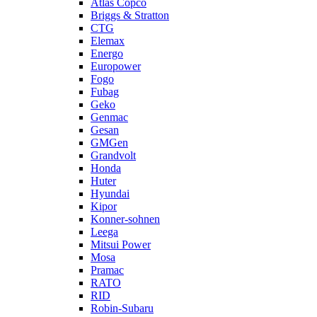
Atlas Copco
Briggs & Stratton
CTG
Elemax
Energo
Europower
Fogo
Fubag
Geko
Genmac
Gesan
GMGen
Grandvolt
Honda
Huter
Hyundai
Kipor
Konner-sohnen
Leega
Mitsui Power
Mosa
Pramac
RATO
RID
Robin-Subaru