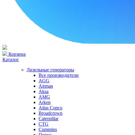
Корзина
Каталог
Дизельные генераторы
Все производители
AGG
Airman
Aksa
AMG
Arken
Atlas Copco
Broadcrown
Caterpillar
CTG
Cummins
Denyo