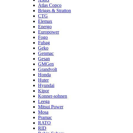
Atlas Copco
Briggs & Stratton
CTG
Elemax
Energo
Europower
Fogo
Fubag
Geko
Genmac
Gesan
GMGen
Grandvolt
Honda
Huter
Hyundai
Kipor
Konner-sohnen
Leega
Mitsui Power
Mosa
Pramac
RATO
RID