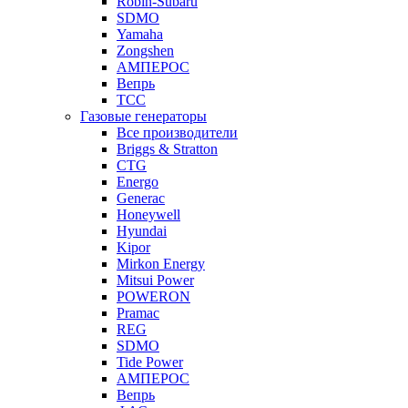
Robin-Subaru
SDMO
Yamaha
Zongshen
АМПЕРОС
Вепрь
ТСС
Газовые генераторы
Все производители
Briggs & Stratton
CTG
Energo
Generac
Honeywell
Hyundai
Kipor
Mirkon Energy
Mitsui Power
POWERON
Pramac
REG
SDMO
Tide Power
АМПЕРОС
Вепрь