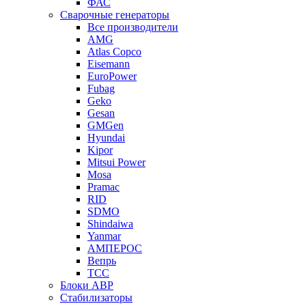
ФАС
Сварочные генераторы
Все производители
AMG
Atlas Copco
Eisemann
EuroPower
Fubag
Geko
Gesan
GMGen
Hyundai
Kipor
Mitsui Power
Mosa
Pramac
RID
SDMO
Shindaiwa
Yanmar
АМПЕРОС
Вепрь
ТСС
Блоки АВР
Стабилизаторы