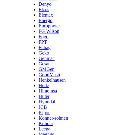
Denyo
Elcos
Elemax
Energo
Europower
FG Wilson
Fogo
FPT
Fubag
Geko
Genmac
Gesan
GMGen
GoodMash
Henkelhausen
Hertz
Himoinsa
Huter
Hyundai
JCB
Kipor
Konner-sohnen
Kubota
Leega
Magnus