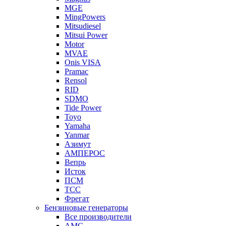
MGE
MingPowers
Mitsudiesel
Mitsui Power
Motor
MVAE
Onis VISA
Pramac
Rensol
RID
SDMO
Tide Power
Toyo
Yamaha
Yanmar
Азимут
АМПЕРОС
Вепрь
Исток
ПСМ
ТСС
Фрегат
Бензиновые генераторы
Все производители
AMG