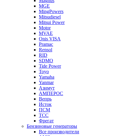
Magnus
MGE
MingPowers
Mitsudiesel
Mitsui Power
Motor
MVAE
Onis VISA
Pramac
Rensol
RID
SDMO
Tide Power
Toyo
Yamaha
Yanmar
Азимут
АМПЕРОС
Вепрь
Исток
ПСМ
ТСС
Фрегат
Бензиновые генераторы
Все производители