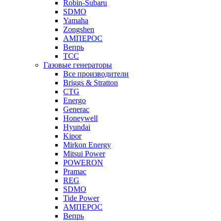
Robin-Subaru
SDMO
Yamaha
Zongshen
АМПЕРОС
Вепрь
ТСС
Газовые генераторы
Все производители
Briggs & Stratton
CTG
Energo
Generac
Honeywell
Hyundai
Kipor
Mirkon Energy
Mitsui Power
POWERON
Pramac
REG
SDMO
Tide Power
АМПЕРОС
Вепрь