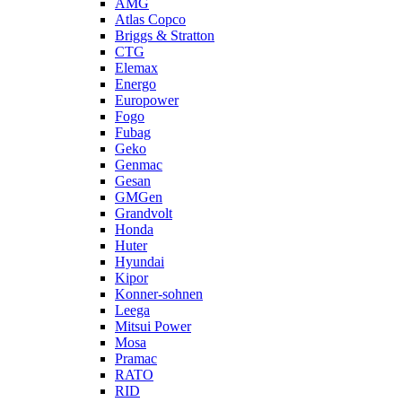
AMG
Atlas Copco
Briggs & Stratton
CTG
Elemax
Energo
Europower
Fogo
Fubag
Geko
Genmac
Gesan
GMGen
Grandvolt
Honda
Huter
Hyundai
Kipor
Konner-sohnen
Leega
Mitsui Power
Mosa
Pramac
RATO
RID