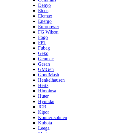
Denyo
Elcos
Elemax
Energo
Europower
FG Wilson
Fogo
FPT
Fubag
Geko
Genmac
Gesan
GMGen
GoodMash
Henkelhausen
Hertz
Himoinsa
Huter
Hyundai
JCB
Kipor
Konner-sohnen
Kubota
Leega