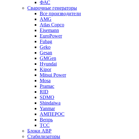
ФАС
Сварочные генераторы
Все производители
AMG
Atlas Copco
Eisemann
EuroPower
Fubag
Geko
Gesan
GMGen
Hyundai
Kipor
Mitsui Power
Mosa
Pramac
RID
SDMO
Shindaiwa
Yanmar
АМПЕРОС
Вепрь
ТСС
Блоки АВР
Стабилизаторы