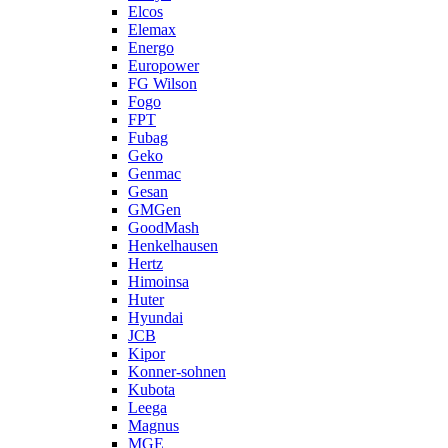
Elcos
Elemax
Energo
Europower
FG Wilson
Fogo
FPT
Fubag
Geko
Genmac
Gesan
GMGen
GoodMash
Henkelhausen
Hertz
Himoinsa
Huter
Hyundai
JCB
Kipor
Konner-sohnen
Kubota
Leega
Magnus
MGE