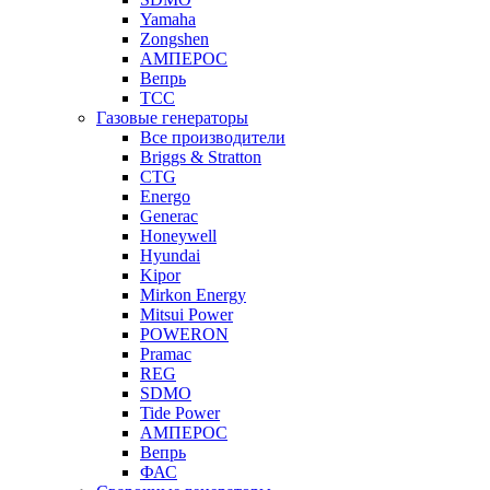
Yamaha
Zongshen
АМПЕРОС
Вепрь
ТСС
Газовые генераторы
Все производители
Briggs & Stratton
CTG
Energo
Generac
Honeywell
Hyundai
Kipor
Mirkon Energy
Mitsui Power
POWERON
Pramac
REG
SDMO
Tide Power
АМПЕРОС
Вепрь
ФАС