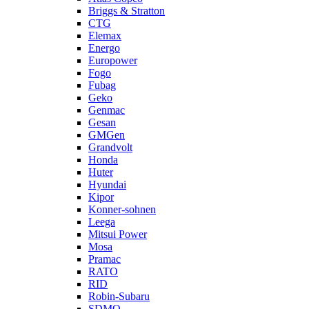
Briggs & Stratton
CTG
Elemax
Energo
Europower
Fogo
Fubag
Geko
Genmac
Gesan
GMGen
Grandvolt
Honda
Huter
Hyundai
Kipor
Konner-sohnen
Leega
Mitsui Power
Mosa
Pramac
RATO
RID
Robin-Subaru
SDMO