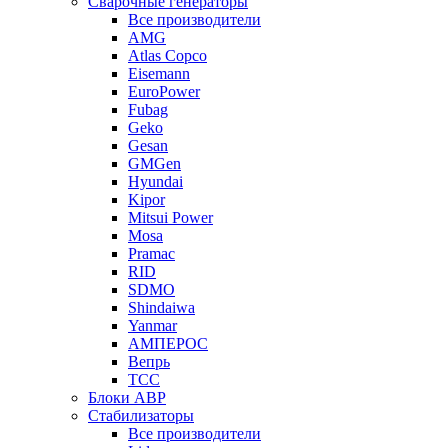
Сварочные генераторы
Все производители
AMG
Atlas Copco
Eisemann
EuroPower
Fubag
Geko
Gesan
GMGen
Hyundai
Kipor
Mitsui Power
Mosa
Pramac
RID
SDMO
Shindaiwa
Yanmar
АМПЕРОС
Вепрь
ТСС
Блоки АВР
Стабилизаторы
Все производители