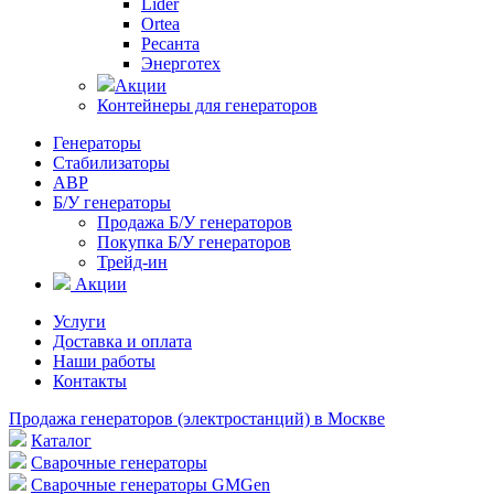
Lider
Ortea
Ресанта
Энерготех
Акции
Контейнеры для генераторов
Генераторы
Стабилизаторы
АВР
Б/У генераторы
Продажа Б/У генераторов
Покупка Б/У генераторов
Трейд-ин
Акции
Услуги
Доставка и оплата
Наши работы
Контакты
Продажа генераторов (электростанций) в Москве
Каталог
Сварочные генераторы
Сварочные генераторы GMGen