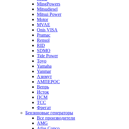
MingPowers
Mitsudiesel
Mitsui Power
Motor
MVAE
Onis VISA
Pramac
Rensol
RID
SDMO
Tide Power
Toyo
Yamaha
Yanmar
Азимут
АМПЕРОС
Вепрь
Исток
ПСМ
ТСС
Фрегат
Бензиновые генераторы
Все производители
AMG
Atlas Copco