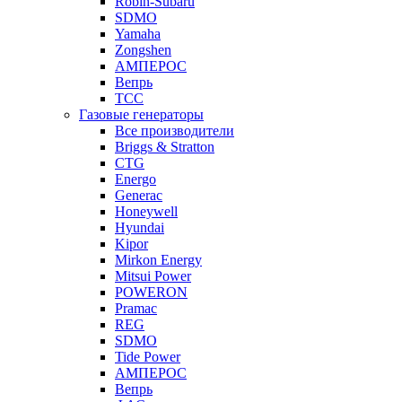
Robin-Subaru
SDMO
Yamaha
Zongshen
АМПЕРОС
Вепрь
ТСС
Газовые генераторы
Все производители
Briggs & Stratton
CTG
Energo
Generac
Honeywell
Hyundai
Kipor
Mirkon Energy
Mitsui Power
POWERON
Pramac
REG
SDMO
Tide Power
АМПЕРОС
Вепрь