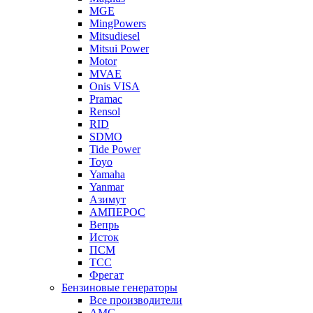
MGE
MingPowers
Mitsudiesel
Mitsui Power
Motor
MVAE
Onis VISA
Pramac
Rensol
RID
SDMO
Tide Power
Toyo
Yamaha
Yanmar
Азимут
АМПЕРОС
Вепрь
Исток
ПСМ
ТСС
Фрегат
Бензиновые генераторы
Все производители
AMG