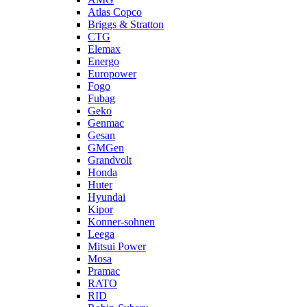
Atlas Copco
Briggs & Stratton
CTG
Elemax
Energo
Europower
Fogo
Fubag
Geko
Genmac
Gesan
GMGen
Grandvolt
Honda
Huter
Hyundai
Kipor
Konner-sohnen
Leega
Mitsui Power
Mosa
Pramac
RATO
RID