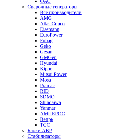
ФАС
Сварочные генераторы
Все производители
AMG
Atlas Copco
Eisemann
EuroPower
Fubag
Geko
Gesan
GMGen
Hyundai
Kipor
Mitsui Power
Mosa
Pramac
RID
SDMO
Shindaiwa
Yanmar
АМПЕРОС
Вепрь
ТСС
Блоки АВР
Стабилизаторы