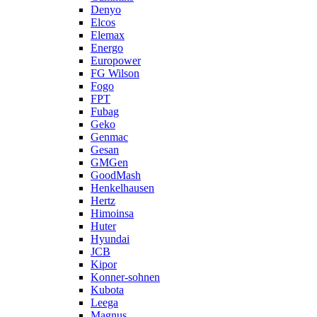
Denyo
Elcos
Elemax
Energo
Europower
FG Wilson
Fogo
FPT
Fubag
Geko
Genmac
Gesan
GMGen
GoodMash
Henkelhausen
Hertz
Himoinsa
Huter
Hyundai
JCB
Kipor
Konner-sohnen
Kubota
Leega
Magnus