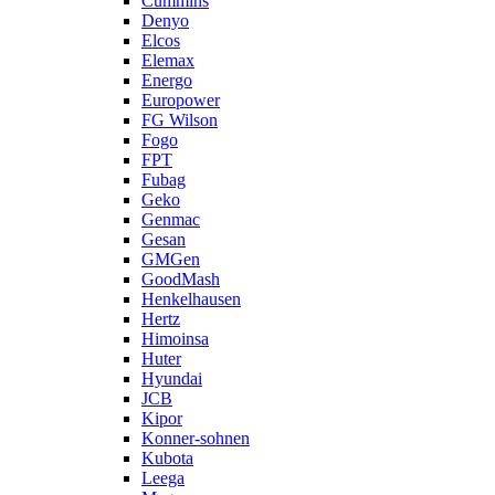
Cummins
Denyo
Elcos
Elemax
Energo
Europower
FG Wilson
Fogo
FPT
Fubag
Geko
Genmac
Gesan
GMGen
GoodMash
Henkelhausen
Hertz
Himoinsa
Huter
Hyundai
JCB
Kipor
Konner-sohnen
Kubota
Leega