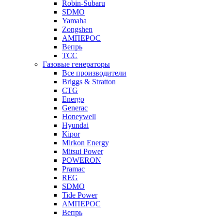
Robin-Subaru
SDMO
Yamaha
Zongshen
АМПЕРОС
Вепрь
ТСС
Газовые генераторы
Все производители
Briggs & Stratton
CTG
Energo
Generac
Honeywell
Hyundai
Kipor
Mirkon Energy
Mitsui Power
POWERON
Pramac
REG
SDMO
Tide Power
АМПЕРОС
Вепрь