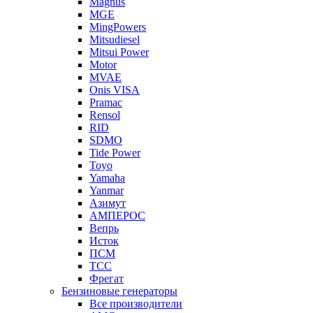
Magnus
MGE
MingPowers
Mitsudiesel
Mitsui Power
Motor
MVAE
Onis VISA
Pramac
Rensol
RID
SDMO
Tide Power
Toyo
Yamaha
Yanmar
Азимут
АМПЕРОС
Вепрь
Исток
ПСМ
ТСС
Фрегат
Бензиновые генераторы
Все производители