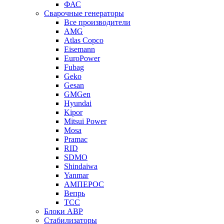
ФАС
Сварочные генераторы
Все производители
AMG
Atlas Copco
Eisemann
EuroPower
Fubag
Geko
Gesan
GMGen
Hyundai
Kipor
Mitsui Power
Mosa
Pramac
RID
SDMO
Shindaiwa
Yanmar
АМПЕРОС
Вепрь
ТСС
Блоки АВР
Стабилизаторы