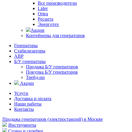
Все производители
Lider
Ortea
Ресанта
Энерготех
Акции
Контейнеры для генераторов
Генераторы
Стабилизаторы
АВР
Б/У генераторы
Продажа Б/У генераторов
Покупка Б/У генераторов
Трейд-ин
Акции
Услуги
Доставка и оплата
Наши работы
Контакты
Продажа генераторов (электростанций) в Москве
Инструменты
Сгоны и скребки