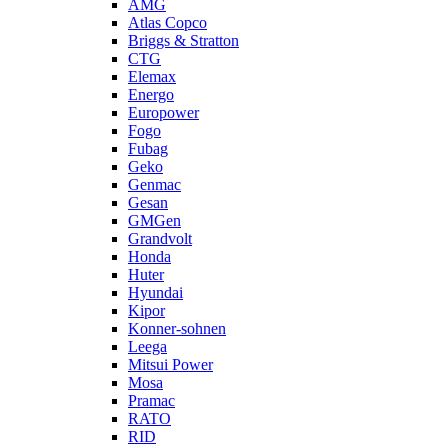
AMG
Atlas Copco
Briggs & Stratton
CTG
Elemax
Energo
Europower
Fogo
Fubag
Geko
Genmac
Gesan
GMGen
Grandvolt
Honda
Huter
Hyundai
Kipor
Konner-sohnen
Leega
Mitsui Power
Mosa
Pramac
RATO
RID