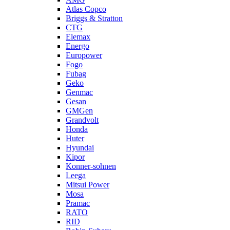
Atlas Copco
Briggs & Stratton
CTG
Elemax
Energo
Europower
Fogo
Fubag
Geko
Genmac
Gesan
GMGen
Grandvolt
Honda
Huter
Hyundai
Kipor
Konner-sohnen
Leega
Mitsui Power
Mosa
Pramac
RATO
RID