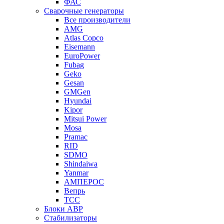
ФАС
Сварочные генераторы
Все производители
AMG
Atlas Copco
Eisemann
EuroPower
Fubag
Geko
Gesan
GMGen
Hyundai
Kipor
Mitsui Power
Mosa
Pramac
RID
SDMO
Shindaiwa
Yanmar
АМПЕРОС
Вепрь
ТСС
Блоки АВР
Стабилизаторы