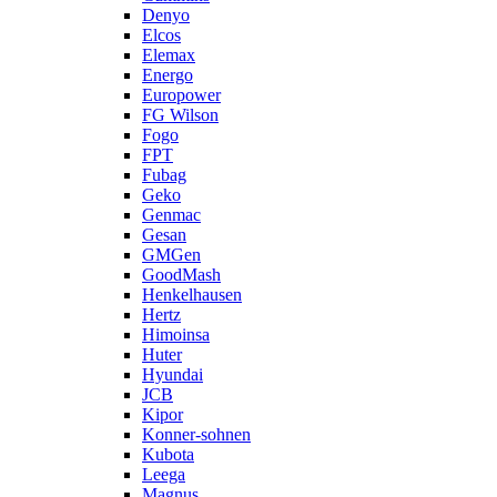
Denyo
Elcos
Elemax
Energo
Europower
FG Wilson
Fogo
FPT
Fubag
Geko
Genmac
Gesan
GMGen
GoodMash
Henkelhausen
Hertz
Himoinsa
Huter
Hyundai
JCB
Kipor
Konner-sohnen
Kubota
Leega
Magnus