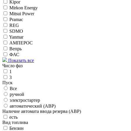
Kipor
Mirkon Energy
Mitsui Power
Pramac
REG
SDMO
Yanmar
АМПЕРОС
Вепрь
ФАС
Показать все
Число фаз
1
3
Пуск
Все
ручной
электростартер
автоматический (АВР)
Наличие автомата ввода резерва (АВР)
есть
Вид топлива
Бензин