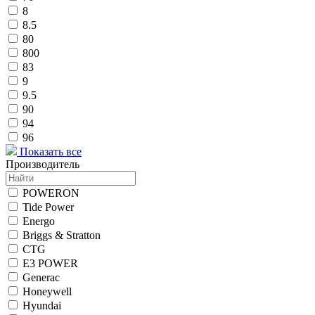
8
8.5
80
800
83
9
9.5
90
94
96
Показать все
Производитель
POWERON
Tide Power
Energo
Briggs & Stratton
CTG
E3 POWER
Generac
Honeywell
Hyundai