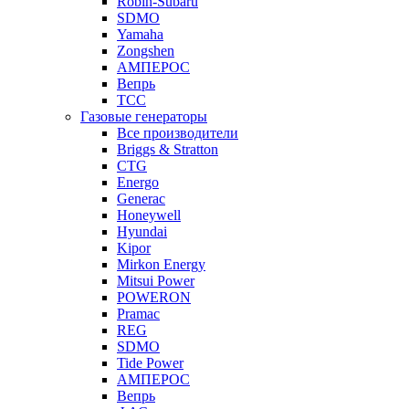
Robin-Subaru
SDMO
Yamaha
Zongshen
АМПЕРОС
Вепрь
ТСС
Газовые генераторы
Все производители
Briggs & Stratton
CTG
Energo
Generac
Honeywell
Hyundai
Kipor
Mirkon Energy
Mitsui Power
POWERON
Pramac
REG
SDMO
Tide Power
АМПЕРОС
Вепрь