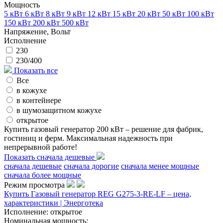
Мощность
5 кВт
6 кВт
8 кВт
9 кВт
12 кВт
15 кВт
20 кВт
50 кВт
100 кВт
150 кВт
200 кВт
500 кВт
Напряжение, Вольт
Исполнение
230
230/400
Показать все
Все
в кожухе
в контейнере
в шумозащитном кожухе
открытое
Купить газовый генератор 200 кВт – решение для фабрик,
гостиниц и ферм. Максимальная надежность при
непрерывной работе!
Показать сначала дешевые
сначала дешевые
сначала дорогие
сначала менее мощные
сначала более мощные
Режим просмотра
Купить Газовый генератор REG G275-3-RE-LF – цена,
характеристики | Энерготека
Исполнение:
открытое
Номинальная мощность: