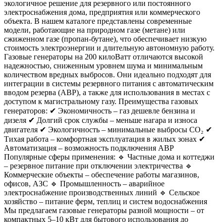
экологичное решение для резервного или постоянного
электроснабжения дома, предприятия или коммерческого
объекта. В нашем каталоге представлены современные
модели, работающие на природном газе (метане) или
сжиженном газе (пропан-бутане), что обеспечивает низкую
стоимость электроэнергии и длительную автономную работу.
Газовые генераторы на 200 килоВатт отличаются высокой
надежностью, сниженным уровнем шума и минимальным
количеством вредных выбросов. Они идеально подходят для
интеграции в системы резервного питания с автоматическим
вводом резерва (АВР), а также для использования в местах с
доступом к магистральному газу. Преимущества газовых
генераторов: ✔ Экономичность – газ дешевле бензина и
дизеля ✔ Долгий срок службы – меньше нагара и износа
двигателя ✔ Экологичность – минимальные выбросы CO₂ ✔
Тихая работа – комфортная эксплуатация в жилых зонах ✔
Автоматизация – возможность подключения АВР
Популярные сферы применения: 🔹 Частные дома и коттеджи
– резервное питание при отключении электричества 🔹
Коммерческие объекты – обеспечение работы магазинов,
офисов, АЗС 🔹 Промышленность – аварийное
электроснабжение производственных линий 🔹 Сельское
хозяйство – питание ферм, теплиц и систем водоснабжения
Мы предлагаем газовые генераторы разной мощности – от
компактных 5–10 кВт для бытового использования до