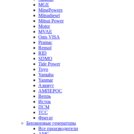
MGE
MingPowers
Mitsudiesel
Mitsui Power
Motor
MVAE
Onis VISA
Pramac
Rensol
RID
SDMO
Tide Power
Toyo
Yamaha
Yanmar
Азимут
АМПЕРОС
Вепрь
Исток
ПСМ
ТСС
Фрегат
Бензиновые генераторы
Все производители
AMG