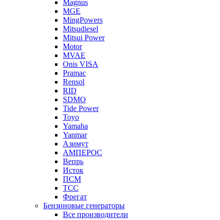
Magnus
MGE
MingPowers
Mitsudiesel
Mitsui Power
Motor
MVAE
Onis VISA
Pramac
Rensol
RID
SDMO
Tide Power
Toyo
Yamaha
Yanmar
Азимут
АМПЕРОС
Вепрь
Исток
ПСМ
ТСС
Фрегат
Бензиновые генераторы
Все производители