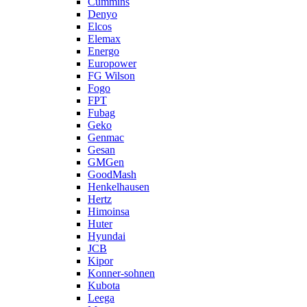
Cummins
Denyo
Elcos
Elemax
Energo
Europower
FG Wilson
Fogo
FPT
Fubag
Geko
Genmac
Gesan
GMGen
GoodMash
Henkelhausen
Hertz
Himoinsa
Huter
Hyundai
JCB
Kipor
Konner-sohnen
Kubota
Leega