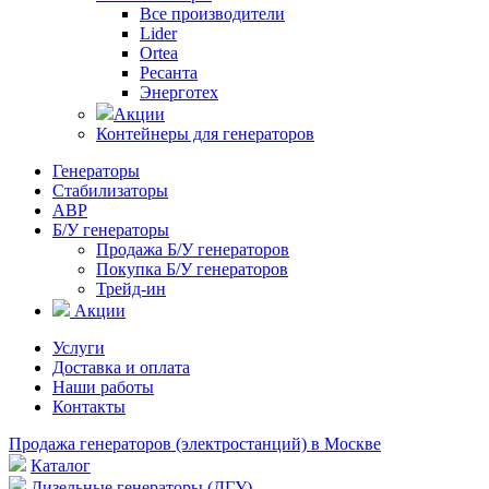
Все производители
Lider
Ortea
Ресанта
Энерготех
Акции
Контейнеры для генераторов
Генераторы
Стабилизаторы
АВР
Б/У генераторы
Продажа Б/У генераторов
Покупка Б/У генераторов
Трейд-ин
Акции
Услуги
Доставка и оплата
Наши работы
Контакты
Продажа генераторов (электростанций) в Москве
Каталог
Дизельные генераторы (ДГУ)