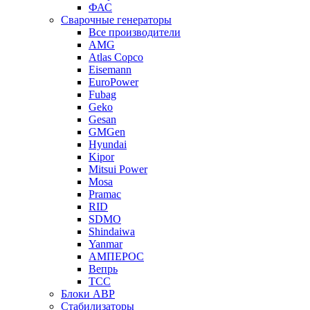
ФАС
Сварочные генераторы
Все производители
AMG
Atlas Copco
Eisemann
EuroPower
Fubag
Geko
Gesan
GMGen
Hyundai
Kipor
Mitsui Power
Mosa
Pramac
RID
SDMO
Shindaiwa
Yanmar
АМПЕРОС
Вепрь
ТСС
Блоки АВР
Стабилизаторы