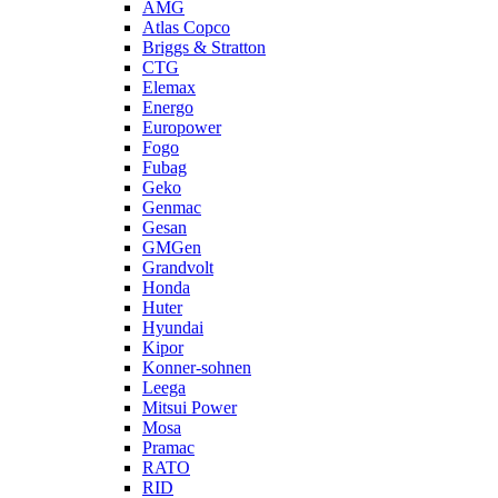
AMG
Atlas Copco
Briggs & Stratton
CTG
Elemax
Energo
Europower
Fogo
Fubag
Geko
Genmac
Gesan
GMGen
Grandvolt
Honda
Huter
Hyundai
Kipor
Konner-sohnen
Leega
Mitsui Power
Mosa
Pramac
RATO
RID