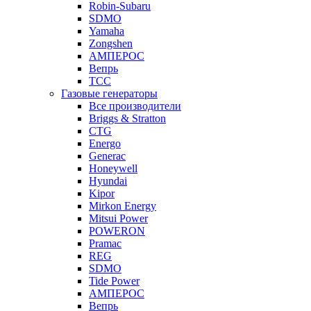
Robin-Subaru
SDMO
Yamaha
Zongshen
АМПЕРОС
Вепрь
ТСС
Газовые генераторы
Все производители
Briggs & Stratton
CTG
Energo
Generac
Honeywell
Hyundai
Kipor
Mirkon Energy
Mitsui Power
POWERON
Pramac
REG
SDMO
Tide Power
АМПЕРОС
Вепрь