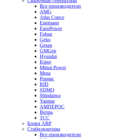
Сварочные генераторы
Все производители
AMG
Atlas Copco
Eisemann
EuroPower
Fubag
Geko
Gesan
GMGen
Hyundai
Kipor
Mitsui Power
Mosa
Pramac
RID
SDMO
Shindaiwa
Yanmar
АМПЕРОС
Вепрь
ТСС
Блоки АВР
Стабилизаторы
Все производители