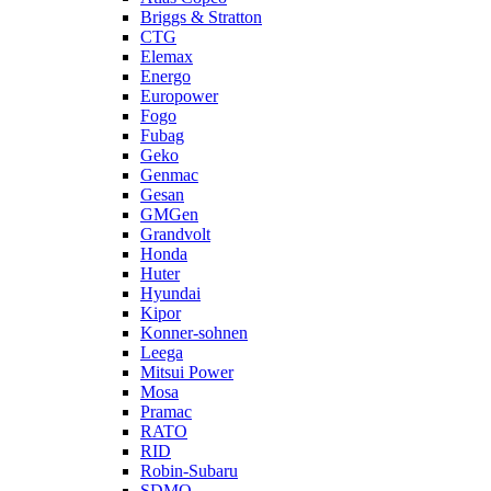
Briggs & Stratton
CTG
Elemax
Energo
Europower
Fogo
Fubag
Geko
Genmac
Gesan
GMGen
Grandvolt
Honda
Huter
Hyundai
Kipor
Konner-sohnen
Leega
Mitsui Power
Mosa
Pramac
RATO
RID
Robin-Subaru
SDMO