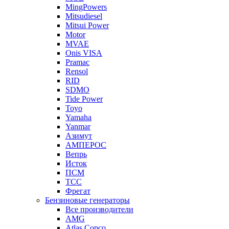
MingPowers
Mitsudiesel
Mitsui Power
Motor
MVAE
Onis VISA
Pramac
Rensol
RID
SDMO
Tide Power
Toyo
Yamaha
Yanmar
Азимут
АМПЕРОС
Вепрь
Исток
ПСМ
ТСС
Фрегат
Бензиновые генераторы
Все производители
AMG
Atlas Copco