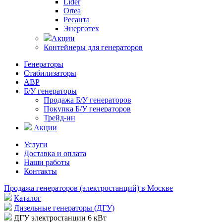
Lider
Ortea
Ресанта
Энерготех
Акции
Контейнеры для генераторов
Генераторы
Стабилизаторы
АВР
Б/У генераторы
Продажа Б/У генераторов
Покупка Б/У генераторов
Трейд-ин
Акции
Услуги
Доставка и оплата
Наши работы
Контакты
Продажа генераторов (электростанций) в Москве
Каталог
Дизельные генераторы (ДГУ)
ДГУ электростанции 6 кВт