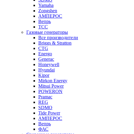
Yamaha
Zongshen
АМПЕРОС
Вепрь
ТСС
Газовые генераторы
Все производители
Briggs & Stratton
CTG
Energo
Generac
Honeywell
Hyundai
Kipor
Mirkon Energy
Mitsui Power
POWERON
Pramac
REG
SDMO
Tide Power
АМПЕРОС
Вепрь
ФАС