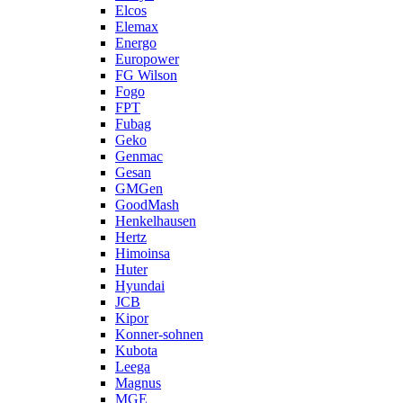
Elcos
Elemax
Energo
Europower
FG Wilson
Fogo
FPT
Fubag
Geko
Genmac
Gesan
GMGen
GoodMash
Henkelhausen
Hertz
Himoinsa
Huter
Hyundai
JCB
Kipor
Konner-sohnen
Kubota
Leega
Magnus
MGE